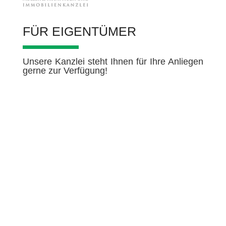
FÜR EIGENTÜMER
Unsere Kanzlei steht Ihnen für Ihre Anliegen
gerne zur Verfügung!
WÄHREND DER
ÖFFNUNGSZEITEN
09.00 – 12.00 Uhr
Montag
und 14.00 – 16.00
Uhr
09.00 – 12.00 Uhr
Dienstag
und 14.00 – 16.00
Uhr
Mittwoch
08.00 – 13.00 Uhr