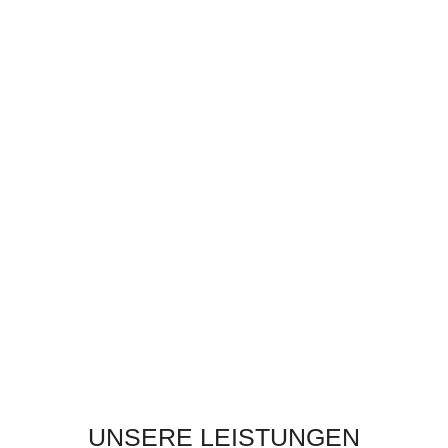
09.00 – 12.00 Uhr
Donnerstag
und 14.00 – 16.00
Uhr
Freitag
08.00 – 13.00 Uhr
Tel. 02622/24861
Bahngasse 5
2700 Wr. Neustadt
AUCH AUSSERHALB DER Ö
FFNUNGSZEITEN
Fax: 02622/24861 – 17
E-Mail: office@mt-immobilien.at
UNSERE LEISTUNGEN